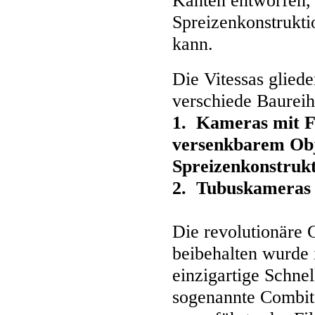
Kanten entworfen, d
Spreizenkonstrukt
kann.
Die Vitessas glied
verschiede Baureih
1. Kameras mit F
versenkbarem Obj
Spreizenkonstruk
2. Tubuskameras 
Die revolutionäre G
beibehalten wurde i
einzigartige Schne
sogenannte Combit